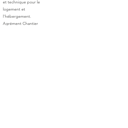
et technique pour le
logement et
l'
hébergement
.
Agrément Chantier
d'insertion
Reconnaissance
d'intérêt général à
caractère socio-
éducatif
Agrément Education
Nationale -
Association
complémentaire de
l'Enseignement
public.
Association certifiée
qualité NORME ISO
9001 2015