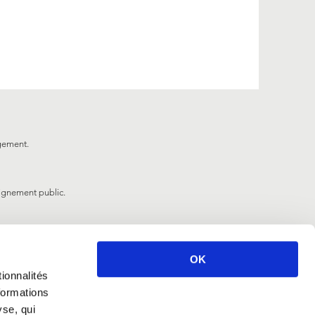
gement
.
ignement public.
OK
ionnalités
formations
yse, qui