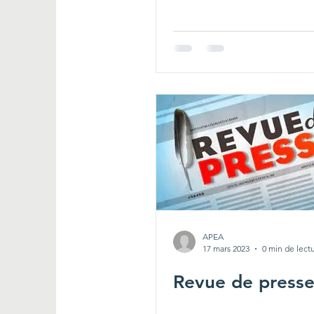
APEA
17 mars 2023
0 min de lect
Revue de press