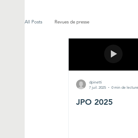
All Posts
Revues de presse
dpinetti
7 juil. 2025
0 min de lectur
JPO 2025