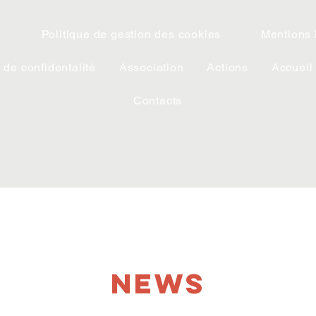
l
Politique de gestion des cookies
Mentions 
 de confidentalité
Association
Actions
Accueil
Contacts
NEWS