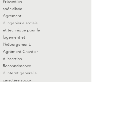
Prévention
spécialisée
Agrément
d'ingénierie sociale
et technique pour le
logement et
l'
hébergement
.
Agrément Chantier
d'insertion
Reconnaissance
d'intérêt général à
caractère socio-
éducatif
Agrément Education
Nationale -
Association
complémentaire de
l'Enseignement