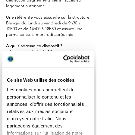
des accompagnements liés à l’accès au
logement autonome.
Une référente vous accueille sur la structure
Blanqui du lundi au vendredi de 9h30 à
12h00 et de 14h00 à 18h30 et assure une
permanence le mercredi après-midi.
A qui s'adresse ce dispositif ?
- Aux jeunes âgés de 18 à 25 ans
● Sans enfant.
● Ayant des ressources suffisantes pour leur
permettre d’assumer les charges liées à un
logement.
● En demande d’aide pour la recherche ou
Ce site Web utilise des cookies
l’entrée en logement.
Les cookies nous permettent de
personnaliser le contenu et les
Quels sont nos principes ?
- Nous établissons avec vous un rapport
annonces, d'offrir des fonctionnalités
contractuel d’adulte à adulte.
relatives aux médias sociaux et
- Toutes les recherches et démarches sont
d'analyser notre trafic. Nous
faites avec vous et à votre initiative.
partageons également des
- Vous pouvez interrompre
l’accompagnement à tout moment si vous le
informations sur l'utilisation de notre