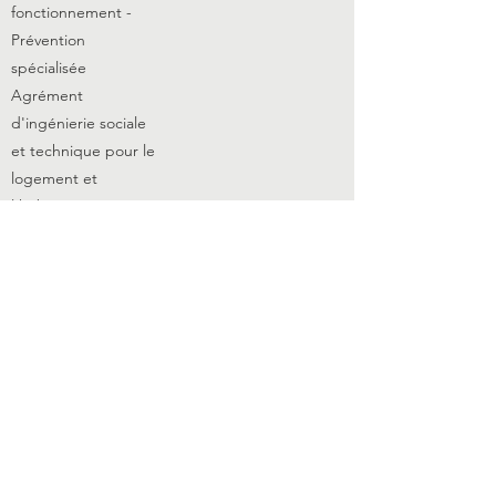
fonctionnement -
Prévention
spécialisée
Agrément
d'ingénierie sociale
et technique pour le
logement et
l'
hébergement
.
Agrément Chantier
d'insertion
Reconnaissance
d'intérêt général à
caractère socio-
éducatif
Agrément Education
Nationale -
Association
complémentaire de