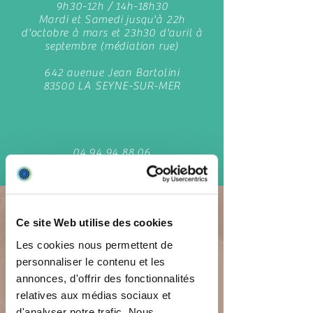
9h30-12h / 14h-18h30
Mardi et Samedi jusqu'à 22h
d'octobre à mars et 23h30 d'avril à
septembre (médiation rue)
642 avenue Jean Bartolini
83500 LA SEYNE-SUR-MER
04 94 94 88 06
La Seyne Centre
Prévention spécialisée -
Ce site Web utilise des cookies
Médiation sociale -
Les cookies nous permettent de
Hébergement - Accès logement
personnaliser le contenu et les
chantier Environnement
annonces, d'offrir des fonctionnalités
du lundi au vendredi
9h30-12h / 14h-18h30
relatives aux médias sociaux et
Mardi et Samedi jusqu'à 22h
d'analyser notre trafic. Nous