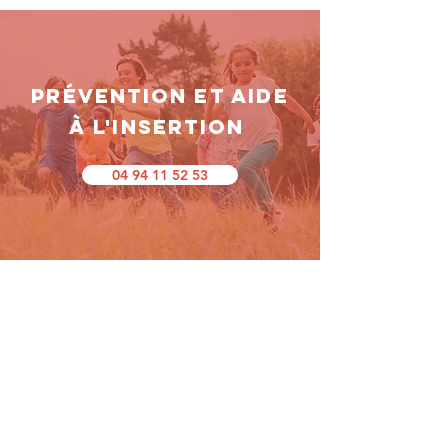
Prévention et Aide
à l'Insertion
04 94 11 52 53
CONTACTEZ NOUS
APEA - SIEGE - ADMINISTRATION
5 Avenue Garibaldi
83500 LA SEYNE SUR MER
Mail : siege@apea-var.fr